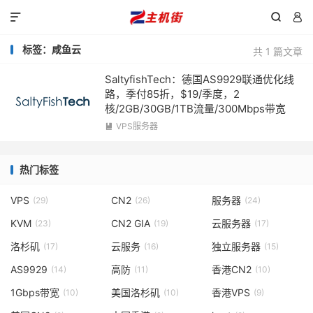



标签：咸鱼云
共 1 篇文章
SaltyfishTech：德国AS9929联通优化线
路，季付85折，$19/季度，2
核/2GB/30GB/1TB流量/300Mbps带宽
VPS服务器

热门标签
VPS
CN2
服务器
(29)
(26)
(24)
KVM
CN2 GIA
云服务器
(23)
(19)
(17)
洛杉矶
云服务
独立服务器
(17)
(16)
(15)
AS9929
高防
香港CN2
(14)
(11)
(10)
1Gbps带宽
美国洛杉矶
香港VPS
(10)
(10)
(9)