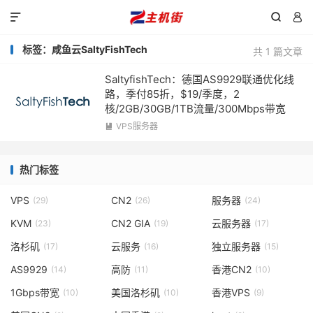



标签：咸鱼云SaltyFishTech
共 1 篇文章
SaltyfishTech：德国AS9929联通优化线
路，季付85折，$19/季度，2
核/2GB/30GB/1TB流量/300Mbps带宽
VPS服务器

热门标签
VPS
CN2
服务器
(29)
(26)
(24)
KVM
CN2 GIA
云服务器
(23)
(19)
(17)
洛杉矶
云服务
独立服务器
(17)
(16)
(15)
AS9929
高防
香港CN2
(14)
(11)
(10)
1Gbps带宽
美国洛杉矶
香港VPS
(10)
(10)
(9)