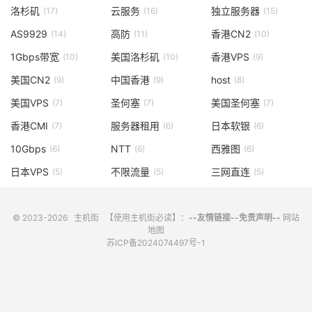
洛杉矶
云服务
独立服务器
(17)
(16)
(15)
AS9929
高防
香港CN2
(14)
(11)
(10)
1Gbps带宽
美国洛杉矶
香港VPS
(10)
(10)
(9)
美国CN2
中国香港
host
(9)
(9)
(8)
美国VPS
圣何塞
美国圣何塞
(7)
(7)
(7)
香港CMI
服务器租用
日本软银
(7)
(6)
(6)
10Gbps
NTT
西雅图
(6)
(6)
(6)
日本VPS
不限流量
三网直连
(5)
(5)
(5)
© 2023-2026
主机街
【使用主机街必读】：
--友情链接--
免责声明--
网站
地图
苏ICP备2024074497号-1