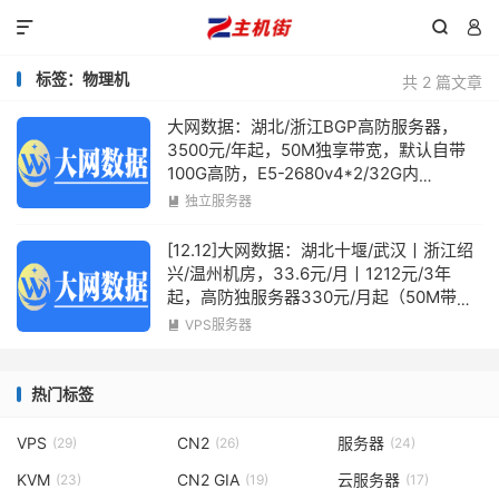



标签：物理机
共 2 篇文章
大网数据：湖北/浙江BGP高防服务器，
3500元/年起，50M独享带宽，默认自带
100G高防，E5-2680v4*2/32G内
存/800G企业级SSD硬盘，最高256个IP
独立服务器

[12.12]大网数据：湖北十堰/武汉丨浙江绍
兴/温州机房，33.6元/月丨1212元/3年
起，高防独服务器330元/月起（50M带宽
+200G高防）
VPS服务器

热门标签
VPS
CN2
服务器
(29)
(26)
(24)
KVM
CN2 GIA
云服务器
(23)
(19)
(17)