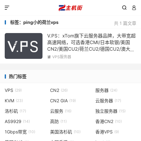



标签：ping小的荷兰vps
共 1 篇文章
V.PS：xTom旗下云服务器品牌，大带宽超
高速网络，可选香港CMI/日本软银/美国
CN2/美国CU2/荷兰CU2/德国CU2/澳大利
亚CU2，月付€6.95起
VPS服务器

热门标签
VPS
CN2
服务器
(29)
(26)
(24)
KVM
CN2 GIA
云服务器
(23)
(19)
(17)
洛杉矶
云服务
独立服务器
(17)
(16)
(15)
AS9929
高防
香港CN2
(14)
(11)
(10)
1Gbps带宽
美国洛杉矶
香港VPS
(10)
(10)
(9)