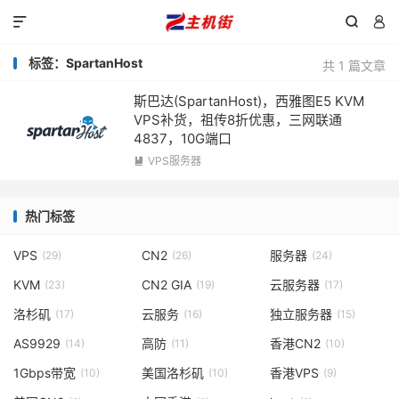



标签：SpartanHost
共 1 篇文章
斯巴达(SpartanHost)，西雅图E5 KVM
VPS补货，祖传8折优惠，三网联通
4837，10G端口
VPS服务器

热门标签
VPS
CN2
服务器
(29)
(26)
(24)
KVM
CN2 GIA
云服务器
(23)
(19)
(17)
洛杉矶
云服务
独立服务器
(17)
(16)
(15)
AS9929
高防
香港CN2
(14)
(11)
(10)
1Gbps带宽
美国洛杉矶
香港VPS
(10)
(10)
(9)