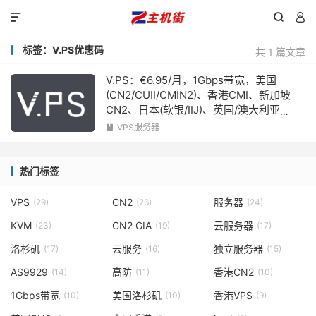



标签：V.PS优惠码
共 1 篇文章
V.PS：€6.95/月，1Gbps带宽，美国
(CN2/CUII/CMIN2)、香港CMI、新加坡
CN2、日本(软银/IIJ)、英国/澳大利亚
CUII、德国/荷兰/CN2+CUII
VPS服务器

热门标签
VPS
CN2
服务器
(29)
(26)
(24)
KVM
CN2 GIA
云服务器
(23)
(19)
(17)
洛杉矶
云服务
独立服务器
(17)
(16)
(15)
AS9929
高防
香港CN2
(14)
(11)
(10)
1Gbps带宽
美国洛杉矶
香港VPS
(10)
(10)
(9)