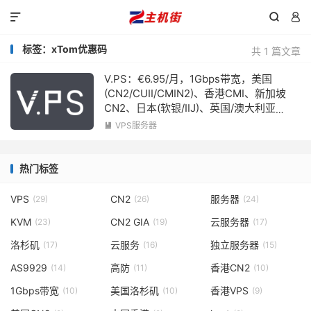



标签：xTom优惠码
共 1 篇文章
V.PS：€6.95/月，1Gbps带宽，美国
(CN2/CUII/CMIN2)、香港CMI、新加坡
CN2、日本(软银/IIJ)、英国/澳大利亚
CUII、德国/荷兰/CN2+CUII
VPS服务器

热门标签
VPS
CN2
服务器
(29)
(26)
(24)
KVM
CN2 GIA
云服务器
(23)
(19)
(17)
洛杉矶
云服务
独立服务器
(17)
(16)
(15)
AS9929
高防
香港CN2
(14)
(11)
(10)
1Gbps带宽
美国洛杉矶
香港VPS
(10)
(10)
(9)