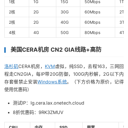
1核
1G
15G
50Mbps
1T/
2核
2G
30G
60Mbps
2T/
2核
2G
40G
60Mbps
3T/
4核
4G
50G
80Mbps
4T/
美国CERA机房 CN2 GIA线路+高防
洛杉矶
CERA机房，
KVM
虚拟，纯SSD，去程163，三网回
程走CN2GIA，每IP带20G防御，100G内秒解，2G以下内
存套餐禁止安装
Windows系统
。（下方价格为原价，记得
使用优惠码）
测试IP：lg.cera.lax.onetech.cloud
8折优惠码：9RK3ZMUV
CPU
内存
SSD
带宽
流