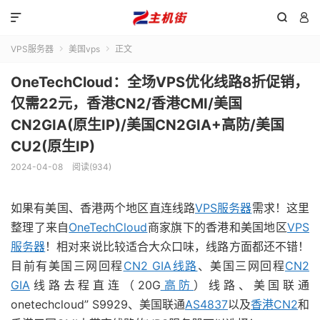



VPS服务器
美国vps
正文


OneTechCloud：全场VPS优化线路8折促销，
仅需22元，香港CN2/香港CMI/美国
CN2GIA(原生IP)/美国CN2GIA+高防/美国
CU2(原生IP)
2024-04-08
阅读(934)
如果有美国、香港两个地区直连线路
VPS
服务器
需求！这里
整理了来自
OneTechCloud
商家旗下的香港和美国地区
VPS
服务器
！相对来说比较适合大众口味，线路方面都还不错！
目前有美国三网回程
CN2 GIA线路
、美国三网回程
CN2
GIA
线路去程直连（20G
高防
）线路、美国联通
onetechcloud” S9929、美国联通
AS4837
以及
香港CN2
和