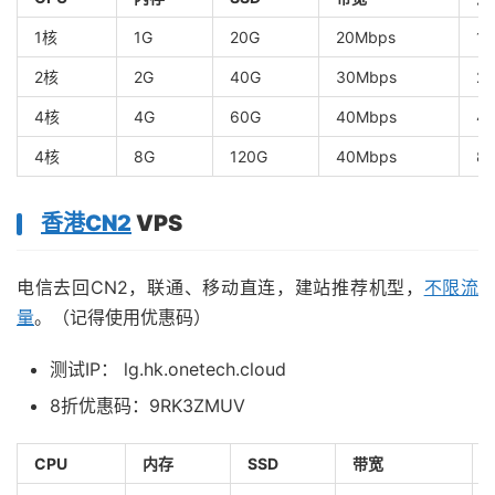
1核
1G
20G
20Mbps
1T
2核
2G
40G
30Mbps
2
4核
4G
60G
40Mbps
4
4核
8G
120G
40Mbps
8
香港CN2
VPS
电信去回CN2，联通、移动直连，建站推荐机型，
不限流
量
。（记得使用优惠码）
测试IP： lg.hk.onetech.cloud
8折优惠码：9RK3ZMUV
CPU
内存
SSD
带宽