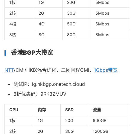
1核
1G
20G
5Mbps
2核
2G
30G
5Mbps
4核
4G
50G
6Mbps
8核
8G
80G
8Mbps
香港
BGP
大带宽
NTT
/CMI/HKIX混合优化，三网回程CMI，
1Gbps带宽
测试IP：lg.hkbgp.onetech.cloud
8折优惠码：9RK3ZMUV
CPU
内存
SSD
流量
1核
1G
20G
600GB
2核
2G
30G
1200GB