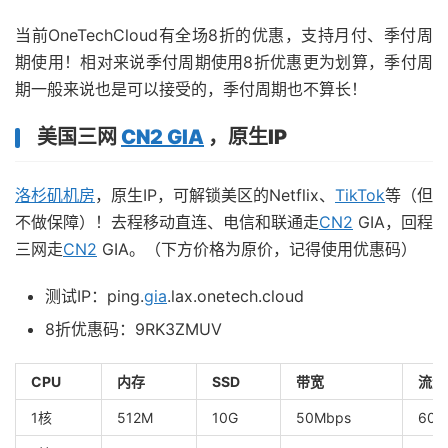
当前OneTechCloud有全场8折的优惠，支持月付、季付周
期使用！相对来说季付周期使用8折优惠更为划算，季付周
期一般来说也是可以接受的，季付周期也不算长！
美国三网
CN2 GIA
，原生IP
洛杉矶机房
，原生IP，可解锁美区的Netflix、
TikTok
等（但
不做保障）！去程移动直连、电信和联通走
CN2
GIA，回程
三网走
CN2
GIA。（下方价格为原价，记得使用优惠码）
测试IP：ping.
gia
.lax.onetech.cloud
8折优惠码：9RK3ZMUV
CPU
内存
SSD
带宽
流量
1核
512M
10G
50Mbps
600