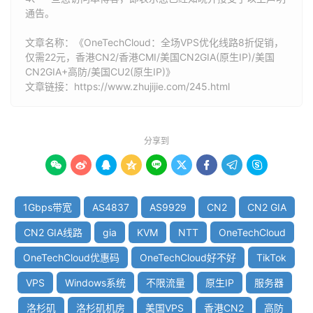
通告。
文章名称：《OneTechCloud：全场VPS优化线路8折促销，
仅需22元，香港CN2/香港CMI/美国CN2GIA(原生IP)/美国
CN2GIA+高防/美国CU2(原生IP)》
文章链接：
https://www.zhujijie.com/245.html
分享到









1Gbps带宽
AS4837
AS9929
CN2
CN2 GIA
CN2 GIA线路
gia
KVM
NTT
OneTechCloud
OneTechCloud优惠码
OneTechCloud好不好
TikTok
VPS
Windows系统
不限流量
原生IP
服务器
洛杉矶
洛杉矶机房
美国VPS
香港CN2
高防