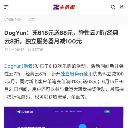



VPS服务器
正文

DogYun：充618元送68元，弹性云7折/经典
云8折，独立服务器月减100元
2024-06-17
阅读(776)
DogYun
(
狗云
)发布了6.18欢乐购的活动，活动期间新开弹
性云7折，经典云8折，新开
独立服务器
使用优惠码立减100
元/月，同时新老客户单笔充值满618元送68元；6月15日-6
月21日期间，用户还可以参与幸运大转盘抽奖活动，最高抽
取5折优惠码，也可以获取流量、余额等。