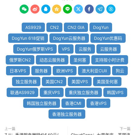









AS9929
CN2
CN2 GIA
DogYun
DogYun 618促销
DogYun云服务器
DogYun优惠码
DogYun俄罗斯VPS
VPS
云服务
云服务器
俄罗斯CN2
动态云服务器
圣何塞
支持按小时计费
日本VPS
服务器
欧洲VPS
澳大利亚CUII
狗云
独立服务器
美国CN2
美国VPS
美国圣何塞
联通AS9929
重庆VPS
重庆独立服务器
韩国VPS
韩国独立服务器
香港CMI
香港VPS
香港独立服务器
上一篇
下一篇
ZJI：香港服务器特价540元/
CloudCone：七周年庆，美国洛