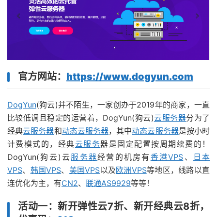
官方网站：
https://www.dogyun.com
DogYun
(狗云)并不陌生，一家创办于2019年的商家，一直
比较低调且稳定的运营着，DogYun(狗云)
云服务器
分为了
经典
云服务器
和
动态云服务器
，其中
动态云服务器
是按小时
计费模式的，经典
云服务
器是固定配置按周期续费的！
DogYun(狗云)云
服务器
经营的机房有
香港VPS
、
日本
VPS
、
韩国VPS
、
美国VPS
以及
欧洲VPS
等地区，线路以直
连优化为主，有
CN2
、
联通AS9929
等等！
活动一：
新开弹性云7折、新开经典云8折，