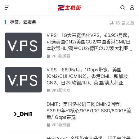



标签：云服务
共 16 篇文章
V.PS：1G大带宽优化VPS，€6.95/月起，
可选美国CN2/美国CU2/中国香港CMI/日
本软银-IIJ/荷兰CU2/德国CU2/澳大利亚
CU2
VPS服务器

V.PS：€6.95/月，1Gbps带宽，美国
(CN2/CUII/CMIN2)、香港CMI、新加坡
CN2、日本(软银/IIJ)、英国/澳大利亚
CUII、德国/荷兰/CN2+CUII
VPS服务器

DMIT：美国洛杉矶三网CMIN2回程，
$39.9/年-1核心/1GB/10G SSD/800GB流
量/1Gbps带宽
VPS服务器

HostXen：全场带宽大升级，新用户注册