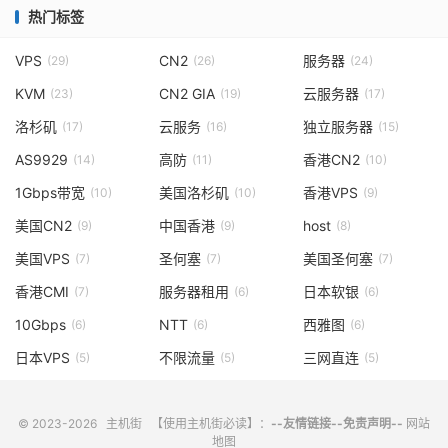
热门标签
VPS
CN2
服务器
(29)
(26)
(24)
KVM
CN2 GIA
云服务器
(23)
(19)
(17)
洛杉矶
云服务
独立服务器
(17)
(16)
(15)
AS9929
高防
香港CN2
(14)
(11)
(10)
1Gbps带宽
美国洛杉矶
香港VPS
(10)
(10)
(9)
美国CN2
中国香港
host
(9)
(9)
(8)
美国VPS
圣何塞
美国圣何塞
(7)
(7)
(7)
香港CMI
服务器租用
日本软银
(7)
(6)
(6)
10Gbps
NTT
西雅图
(6)
(6)
(6)
日本VPS
不限流量
三网直连
(5)
(5)
(5)
© 2023-2026
主机街
【使用主机街必读】：
--友情链接--
免责声明--
网站
地图